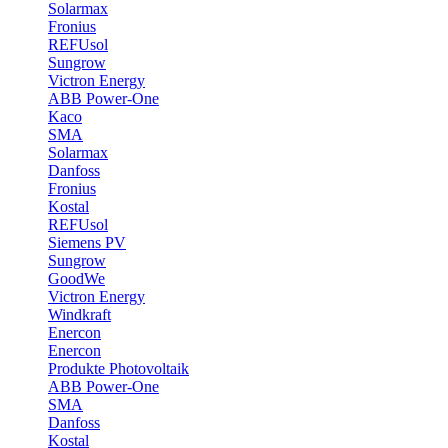
Solarmax
Fronius
REFUsol
Sungrow
Victron Energy
ABB Power-One
Kaco
SMA
Solarmax
Danfoss
Fronius
Kostal
REFUsol
Siemens PV
Sungrow
GoodWe
Victron Energy
Windkraft
Enercon
Enercon
Produkte Photovoltaik
ABB Power-One
SMA
Danfoss
Kostal