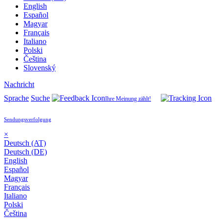
English
Español
Magyar
Français
Italiano
Polski
Čeština
Slovenský
Nachricht
Sprache
Suche
Ihre Meinung zählt!
Sendungsverfolgung
×
Deutsch (AT)
Deutsch (DE)
English
Español
Magyar
Français
Italiano
Polski
Čeština