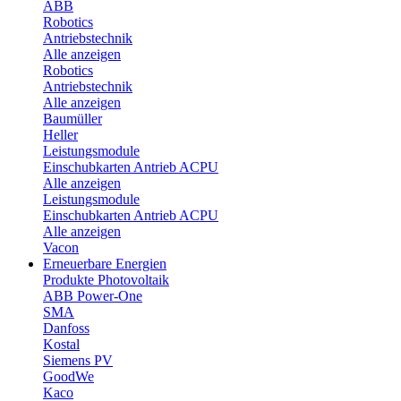
ABB
Robotics
Antriebstechnik
Alle anzeigen
Robotics
Antriebstechnik
Alle anzeigen
Baumüller
Heller
Leistungsmodule
Einschubkarten Antrieb ACPU
Alle anzeigen
Leistungsmodule
Einschubkarten Antrieb ACPU
Alle anzeigen
Vacon
Erneuerbare Energien
Produkte Photovoltaik
ABB Power-One
SMA
Danfoss
Kostal
Siemens PV
GoodWe
Kaco