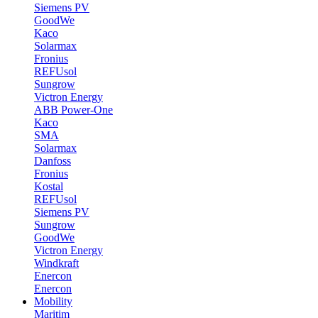
Siemens PV
GoodWe
Kaco
Solarmax
Fronius
REFUsol
Sungrow
Victron Energy
ABB Power-One
Kaco
SMA
Solarmax
Danfoss
Fronius
Kostal
REFUsol
Siemens PV
Sungrow
GoodWe
Victron Energy
Windkraft
Enercon
Enercon
Mobility
Maritim