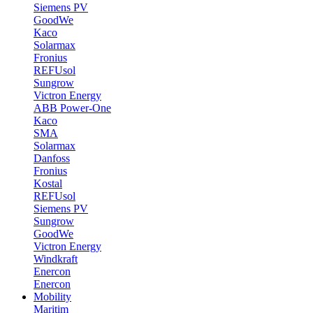
Siemens PV
GoodWe
Kaco
Solarmax
Fronius
REFUsol
Sungrow
Victron Energy
ABB Power-One
Kaco
SMA
Solarmax
Danfoss
Fronius
Kostal
REFUsol
Siemens PV
Sungrow
GoodWe
Victron Energy
Windkraft
Enercon
Enercon
Mobility
Maritim