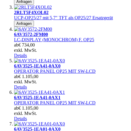
Anfragen
2RLT5F4XOL02
UCP-OP25/27 mit 5,7" TFT als OP25/27 Ersatzgerät
Anfragen
6AV3572-2FM00
LC-DISPLAY (MONOCHROM) F. OP25
ab
€ 734,00
exkl. MwSt.
Details
6AV3525-1EA41-0AX0
OPERATOR PANEL OP25 MIT SW-LCD
ab
€ 1.105,00
exkl. MwSt.
Details
6AV3525-1EA41-0AX1
OPERATOR PANEL OP25 MIT SW-LCD
ab
€ 1.105,00
exkl. MwSt.
Details
6AV3525-1EA01-0AX0