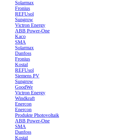
Solarmax
Fronius
REFUsol
Sungrow
Victron Energy
ABB Power-One
Kaco
SMA
Solarmax
Danfoss
Fronius
Kostal
REFUsol
Siemens PV
Sungrow
GoodWe
Victron Energy
Windkraft
Enercon
Enercon
Produkte Photovoltaik
ABB Power-One
SMA
Danfoss
Kostal