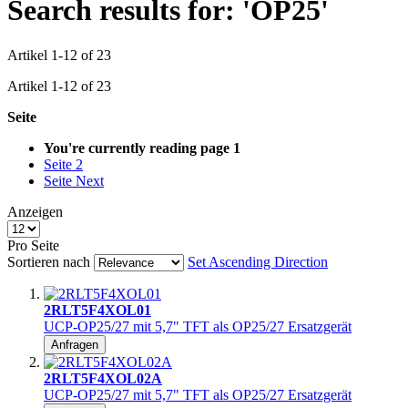
Search results for: 'OP25'
Artikel
1
-
12
of
23
Artikel
1
-
12
of
23
Seite
You're currently reading page
1
Seite
2
Seite
Next
Anzeigen
Pro Seite
Sortieren nach
Set Ascending Direction
2RLT5F4XOL01
UCP-OP25/27 mit 5,7" TFT als OP25/27 Ersatzgerät
Anfragen
2RLT5F4XOL02A
UCP-OP25/27 mit 5,7" TFT als OP25/27 Ersatzgerät