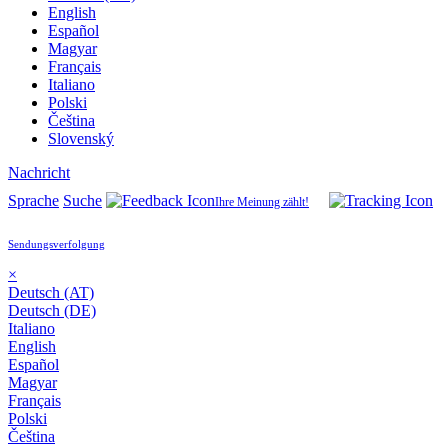
English
Español
Magyar
Français
Italiano
Polski
Čeština
Slovenský
Nachricht
Sprache
Suche
Ihre Meinung zählt!
Sendungsverfolgung
×
Deutsch (AT)
Deutsch (DE)
Italiano
English
Español
Magyar
Français
Polski
Čeština