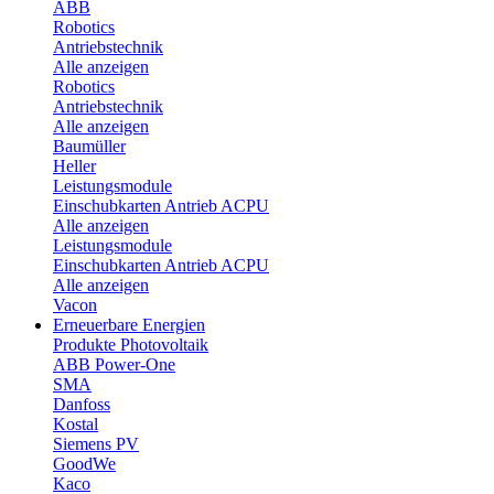
ABB
Robotics
Antriebstechnik
Alle anzeigen
Robotics
Antriebstechnik
Alle anzeigen
Baumüller
Heller
Leistungsmodule
Einschubkarten Antrieb ACPU
Alle anzeigen
Leistungsmodule
Einschubkarten Antrieb ACPU
Alle anzeigen
Vacon
Erneuerbare Energien
Produkte Photovoltaik
ABB Power-One
SMA
Danfoss
Kostal
Siemens PV
GoodWe
Kaco