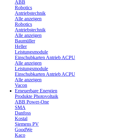
ABB
Robotics
Antriebstechnik
Alle anzeigen
Robotics
Antriebstechnik
Alle anzeigen
Baumüller
Heller
Leistungsmodule
Einschubkarten Antrieb ACPU
Alle anzeigen
Leistungsmodule
Einschubkarten Antrieb ACPU
Alle anzeigen
Vacon
Erneuerbare Energien
Produkte Photovoltaik
ABB Power-One
SMA
Danfoss
Kostal
Siemens PV
GoodWe
Kaco