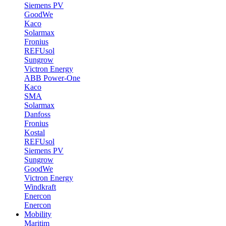
Siemens PV
GoodWe
Kaco
Solarmax
Fronius
REFUsol
Sungrow
Victron Energy
ABB Power-One
Kaco
SMA
Solarmax
Danfoss
Fronius
Kostal
REFUsol
Siemens PV
Sungrow
GoodWe
Victron Energy
Windkraft
Enercon
Enercon
Mobility
Maritim