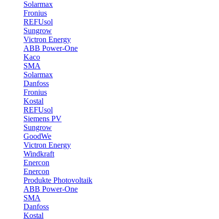
Solarmax
Fronius
REFUsol
Sungrow
Victron Energy
ABB Power-One
Kaco
SMA
Solarmax
Danfoss
Fronius
Kostal
REFUsol
Siemens PV
Sungrow
GoodWe
Victron Energy
Windkraft
Enercon
Enercon
Produkte Photovoltaik
ABB Power-One
SMA
Danfoss
Kostal