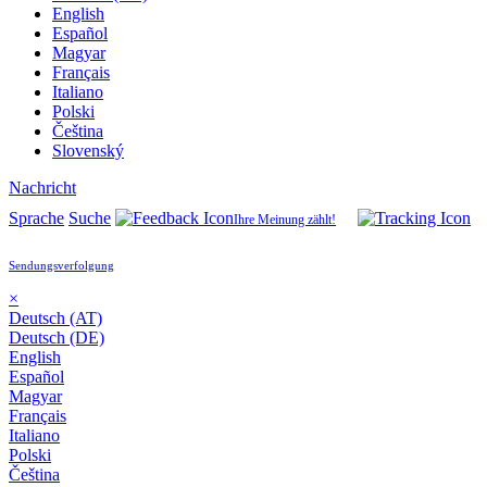
English
Español
Magyar
Français
Italiano
Polski
Čeština
Slovenský
Nachricht
Sprache
Suche
Ihre Meinung zählt!
Sendungsverfolgung
×
Deutsch (AT)
Deutsch (DE)
English
Español
Magyar
Français
Italiano
Polski
Čeština