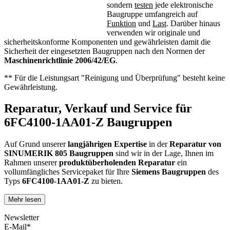
sondern
testen
jede elektronische
Baugruppe umfangreich auf
Funktion
und
Last
. Darüber hinaus
verwenden wir originale und
sicherheitskonforme Komponenten und gewährleisten damit die
Sicherheit der eingesetzten Baugruppen nach den Normen der
Maschinenrichtlinie 2006/42/EG
.
** Für die Leistungsart "Reinigung und Überprüfung" besteht keine
Gewährleistung.
Reparatur, Verkauf und Service für
6FC4100-1AA01-Z Baugruppen
Auf Grund unserer
langjährigen Expertise
in der
Reparatur von
SINUMERIK 805 Baugruppen
sind wir in der Lage, Ihnen im
Rahmen unserer
produktüberholenden Reparatur
ein
vollumfängliches Servicepaket für Ihre
Siemens
Baugruppen
des
Typs
6FC4100-1AA01-Z
zu bieten.
Mehr lesen
Dies unterscheidet unsere
produktüberholende Reparatur
von
konventionellen Reparaturen:
Newsletter
E-Mail*